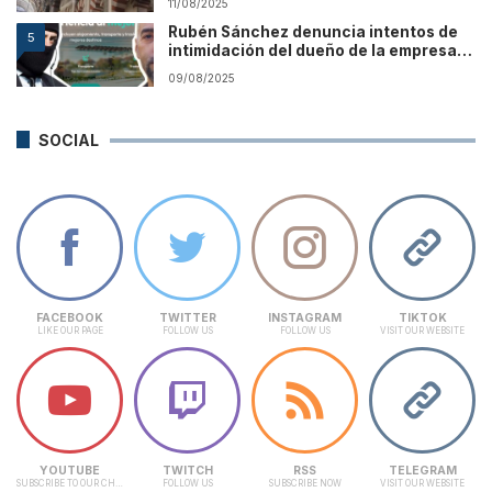
11/08/2025
Rubén Sánchez denuncia intentos de
5
intimidación del dueño de la empresa
que promocionó Vito Quiles
09/08/2025
SOCIAL
FACEBOOK
TWITTER
INSTAGRAM
TIKTOK
LIKE OUR PAGE
FOLLOW US
FOLLOW US
VISIT OUR WEBSITE
YOUTUBE
TWITCH
RSS
TELEGRAM
SUBSCRIBE TO OUR CHANNEL
FOLLOW US
SUBSCRIBE NOW
VISIT OUR WEBSITE