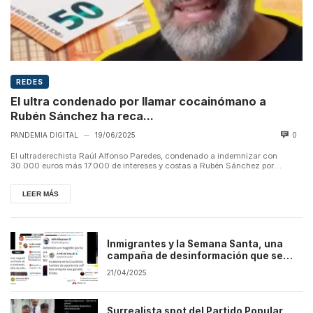
REDES
El ultra condenado por llamar cocainómano a
Rubén Sánchez ha reca...
PANDEMIA DIGITAL
19/06/2025
0
—
El ultraderechista Raúl Alfonso Paredes, condenado a indemnizar con
30.000 euros más 17.000 de intereses y costas a Rubén Sánchez por
inventar qu...
LEER MÁS
Inmigrantes y la Semana Santa, una
campaña de desinformación que se
repite
21/04/2025
Surrealista spot del Partido Popular