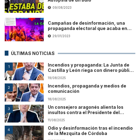
09/08/2023
Campañas de desinformación, una
propaganda electoral que acaba en
golpes de estado
29/01/2023
ÚLTIMAS NOTICIAS
Incendios y propaganda: La Junta de
1
Castilla y León riega con dinero público
a los medios que culpan a Sánchez
19/08/2025
Incendios, propaganda y medios de
2
comunicación
18/08/2025
Un consejero aragonés alienta los
3
insultos contra el Presidente del
Gobierno durante el pregón
11/08/2025
Odio y desinformación tras el incendio
4
de la Mezquita de Córdoba