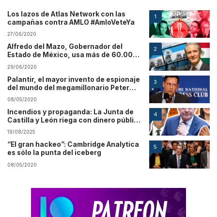
Los lazos de Atlas Network con las
1
campañas contra AMLO #AmloVeteYa
27/06/2020
Alfredo del Mazo, Gobernador del
2
Estado de México, usa más de 60.000
bots
29/06/2020
Palantir, el mayor invento de espionaje
3
del mundo del megamillonario Peter
Thiel
08/05/2020
Incendios y propaganda: La Junta de
4
Castilla y León riega con dinero público
a los medios que culpan a Sánchez
19/08/2025
“El gran hackeo”: Cambridge Analytica
5
es sólo la punta del iceberg
08/05/2020