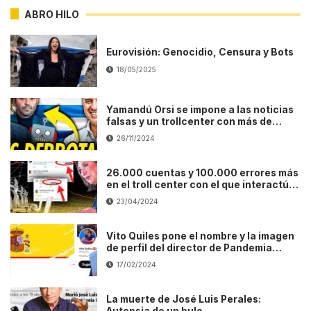
ABRO HILO
Eurovisión: Genocidio, Censura y Bots
18/05/2025
Yamandú Orsi se impone a las noticias
falsas y un trollcenter con más de
1.000 cuentas falsas
26/11/2024
26.000 cuentas y 100.000 errores más
en el troll center con el que interactúa
Xóchitl Gálvez
23/04/2024
Vito Quiles pone el nombre y la imagen
de perfil del director de Pandemia
Digital a una de sus cuentas falsas
17/02/2024
La muerte de José Luis Perales:
Autopsia de un bulo