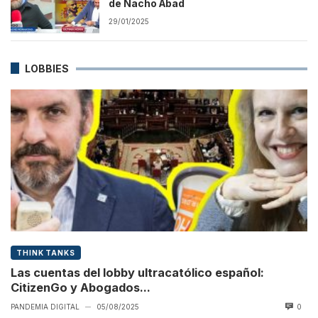
de Nacho Abad
29/01/2025
LOBBIES
THINK TANKS
Las cuentas del lobby ultracatólico español:
CitizenGo y Abogados...
PANDEMIA DIGITAL
05/08/2025
0
—