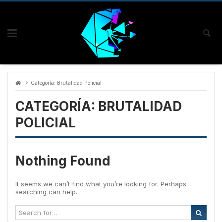
Skip
to
content
Categoría:
Brutalidad Policial
CATEGORÍA:
BRUTALIDAD
POLICIAL
Nothing Found
It seems we can’t find what you’re looking for. Perhaps
searching can help.