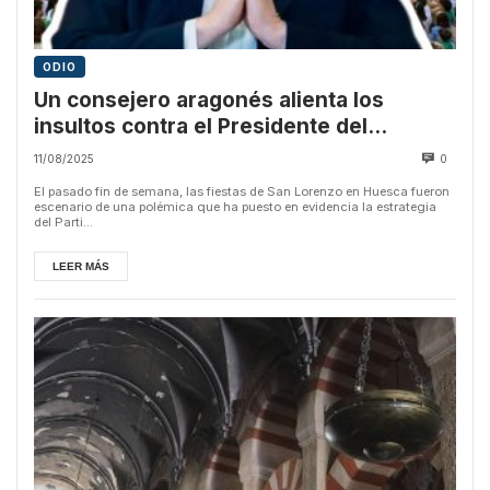
ODIO
Un consejero aragonés alienta los
insultos contra el Presidente del
Gobierno durante el pregón
11/08/2025
0
El pasado fin de semana, las fiestas de San Lorenzo en Huesca fueron
escenario de una polémica que ha puesto en evidencia la estrategia
del Parti...
LEER MÁS