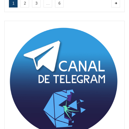
1
2
3
…
6