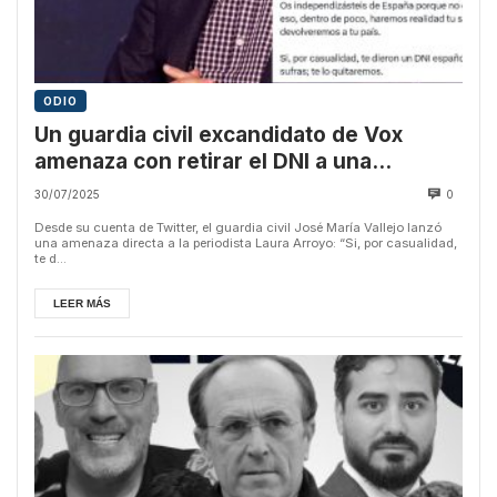
ODIO
Un guardia civil excandidato de Vox
amenaza con retirar el DNI a una
Periodista
30/07/2025
0
Desde su cuenta de Twitter, el guardia civil José María Vallejo lanzó
una amenaza directa a la periodista Laura Arroyo: “Si, por casualidad,
te d...
LEER MÁS