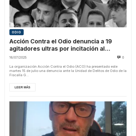
ODIO
Acción Contra el Odio denuncia a 19
agitadores ultras por incitación al
racismo en Torre Pacheco
16/07/2025
0
La organización Acción Contra el Odio (ACO) ha presentado este
martes 15 de julio una denuncia ante la Unidad de Delitos de Odio de la
Fiscalía G...
LEER MÁS