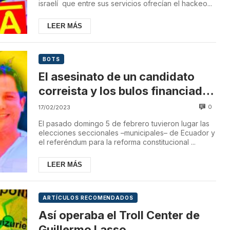
israelí que entre sus servicios ofrecían el hackeo...
LEER MÁS
BOTS
El asesinato de un candidato
correista y los bulos financiados
por Estados Unidos
0
17/02/2023
El pasado domingo 5 de febrero tuvieron lugar las
elecciones seccionales –municipales– de Ecuador y
el referéndum para la reforma constitucional ...
LEER MÁS
ARTÍCULOS RECOMENDADOS
Así operaba el Troll Center de
Guillermo Lasso