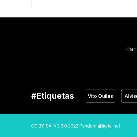
Pand
#Etiquetas
Vox
Vito Quiles
Alvise Pé
CC BY-SA-NC 3.0 2022 PandemiaDigital.net