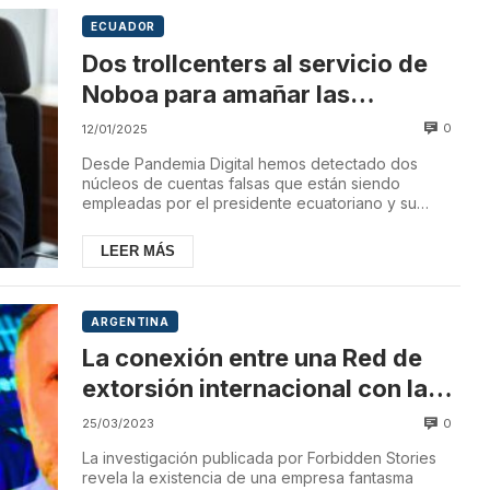
ECUADOR
Dos trollcenters al servicio de
Noboa para amañar las
elecciones en Ecuador
0
12/01/2025
Desde Pandemia Digital hemos detectado dos
núcleos de cuentas falsas que están siendo
empleadas por el presidente ecuatoriano y su
formación polí...
LEER MÁS
ARGENTINA
La conexión entre una Red de
extorsión internacional con la
DAO, OkDiario y Villarejo
0
25/03/2023
La investigación publicada por Forbidden Stories
revela la existencia de una empresa fantasma