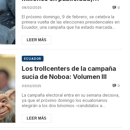
trollcenters, noticias falsas y
0
08/02/2025
delitos electorales
El próximo domingo, 9 de febrero, se celebra la
primera vuelta de las elecciones presidenciales en
Ecuador, una campaña que ha estado marcada
por...
LEER MÁS
ECUADOR
Los trollcenters de la campaña
sucia de Noboa: Volumen III
0
03/02/2025
La campaña electoral entra en su semana decisiva,
ya que el próximo domingo los ecuatorianos
elegirán a los dos binomios –candidatos a
presidente...
LEER MÁS