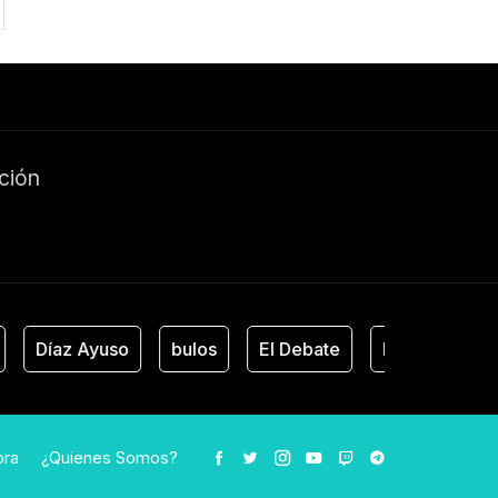
ación
Díaz Ayuso
bulos
El Debate
Estado de Alarma
ora
¿Quienes Somos?