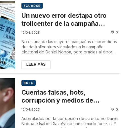
ECUADOR
Un nuevo error destapa otro
trollcenter de la campaña
electoral de Daniel Nobo
0
12/04/2025
No es una de las mayores campañas emprendidas
desde trollcenters vinculados a la campaña
electoral de Daniel Noboa, pero gracias al error
cometid...
LEER MÁS
BOTS
Cuentas falsas, bots,
corrupción y medios de
desinformación: Lo que
0
12/04/2025
comparten Ayuso y Noboa
Acorralados por la corrupción de su entorno Daniel
Noboa e Isabel Díaz Ayuso han sumado fuerzas. Y