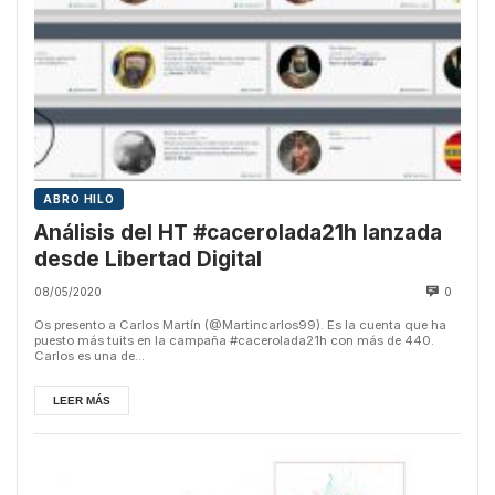
ABRO HILO
Análisis del HT #cacerolada21h lanzada
desde Libertad Digital
08/05/2020
0
Os presento a Carlos Martín (@Martincarlos99). Es la cuenta que ha
puesto más tuits en la campaña #cacerolada21h con más de 440.
Carlos es una de...
LEER MÁS