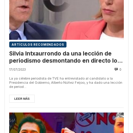
ARTÍCULOS RECOMENDADOS
Silvia Intxaurrondo da una lección de
periodismo desmontando en directo los
bulos de Feijoo
17/07/2023
0
La ya célebre periodista de TVE ha entrevistado al candidato a la
Presidencia del Gobierno, Alberto Núñez Feijoo, y ha dado una lección
de period...
LEER MÁS