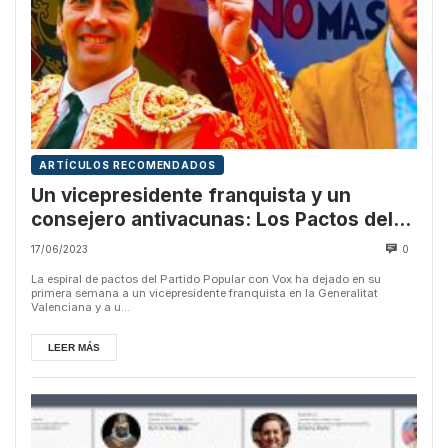
ARTÍCULOS RECOMENDADOS
Un vicepresidente franquista y un
consejero antivacunas: Los Pactos del
PP con Vox
17/06/2023
0
La espiral de pactos del Partido Popular con Vox ha dejado en su
primera semana a un vicepresidente franquista en la Generalitat
Valenciana y a u...
LEER MÁS