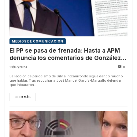
MEDIOS DE COMUNICACIÓN
El PP se pasa de frenada: Hasta a APM
denuncia los comentarios de González
Pons contra RTVE
18/07/2023
0
La lección de periodismo de Silvia Intxaurrondo sigue dando mucho
que hablar. Tras escuchar a José Manuel García-Margallo defender
que Intxaurron...
LEER MÁS