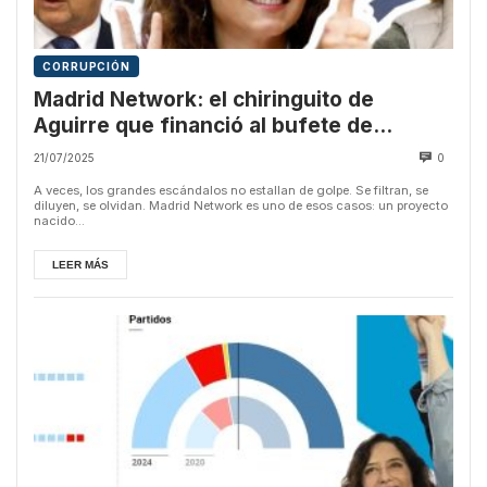
CORRUPCIÓN
Madrid Network: el chiringuito de
Aguirre que financió al bufete de
Montoro y pagó el sueldo de Ayuso
21/07/2025
0
durante 3 años
A veces, los grandes escándalos no estallan de golpe. Se filtran, se
diluyen, se olvidan. Madrid Network es uno de esos casos: un proyecto
nacido...
LEER MÁS