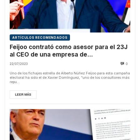
ARTÍCULOS RECOMENDADOS
Feijoo contrató como asesor para el 23J
al CEO de una empresa de
desinformación
22/07/2023
0
Uno de los fichajes estrella de Alberto Núñez Feijoo para esta campaña
electoral ha sido el de Xavier Domínguez, “uno de los consultores más
repu...
LEER MÁS