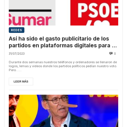
REDES
Así ha sido el gasto publicitario de los
partidos en plataformas digitales para el
23J
31/07/2023
0
Durante dos semanas nuestros teléfonos y ordenadores se llenaron de
logos, lemas y videos donde los partidos políticos pedían nuestro voto.
Pero…...
LEER MÁS