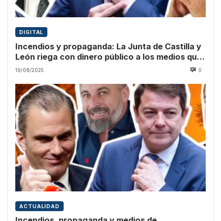
DIGITAL
Incendios y propaganda: La Junta de Castilla y
León riega con dinero público a los medios que
culpan a Sánchez
19/08/2025
0
ACTUALIDAD
Incendios, propaganda y medios de