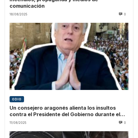
comunicación
18/08/2025
0
ODIO
Un consejero aragonés alienta los insultos
contra el Presidente del Gobierno durante el
pregón
11/08/2025
0