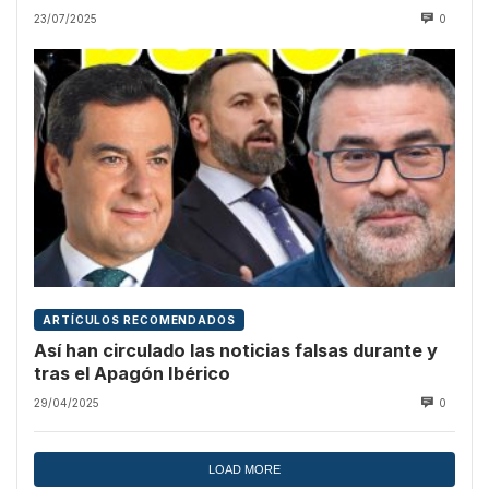
Asamblea de Madrid
23/07/2025
0
ARTÍCULOS RECOMENDADOS
Así han circulado las noticias falsas durante y
tras el Apagón Ibérico
29/04/2025
0
LOAD MORE