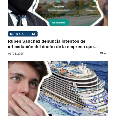
ULTRADERECHA
Rubén Sánchez denuncia intentos de
intimidación del dueño de la empresa que
promocionó Vito Quiles
09/08/2025
0