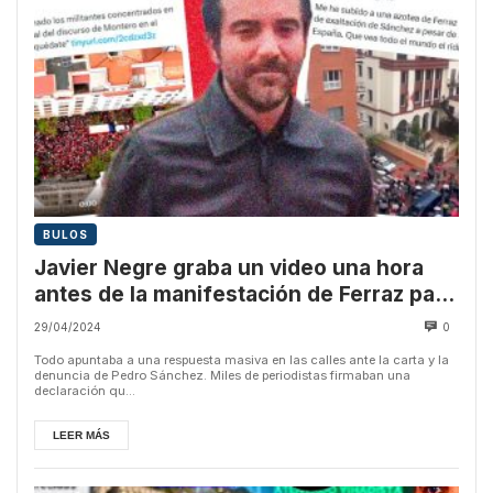
BULOS
Javier Negre graba un video una hora
antes de la manifestación de Ferraz para
minimizar la asistencia
29/04/2024
0
Todo apuntaba a una respuesta masiva en las calles ante la carta y la
denuncia de Pedro Sánchez. Miles de periodistas firmaban una
declaración qu...
LEER MÁS