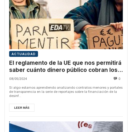
ACTUALIDAD
El reglamento de la UE que nos permitirá
saber cuánto dinero público cobran los
medios de desinformación
08/05/2024
0
Si algo estamos aprendiendo analizando contratos menores y portales
de transparencia en la serie de reportajes sobre la financiación de la
desinf...
LEER MÁS