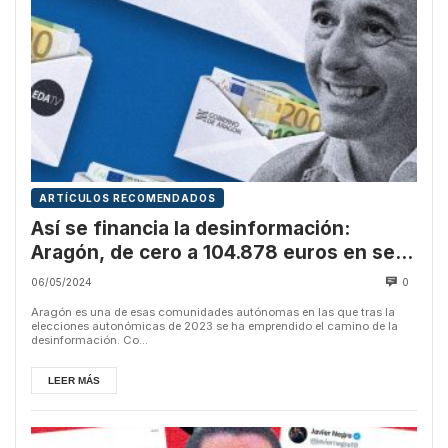
ARTÍCULOS RECOMENDADOS
Así se financia la desinformación:
Aragón, de cero a 104.878 euros en seis
meses
06/05/2024
0
Aragón es una de esas comunidades autónomas en las que tras la
elecciones autonómicas de 2023 se ha emprendido el camino de la
desinformación. Co...
LEER MÁS