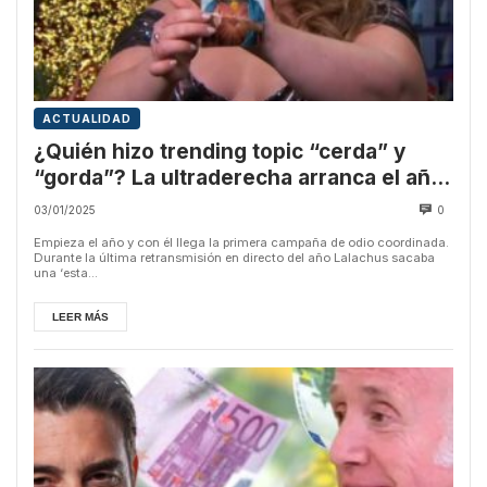
ACTUALIDAD
¿Quién hizo trending topic “cerda” y
“gorda”? La ultraderecha arranca el año
con una campaña de odio
03/01/2025
0
Empieza el año y con él llega la primera campaña de odio coordinada.
Durante la última retransmisión en directo del año Lalachus sacaba
una ‘esta...
LEER MÁS