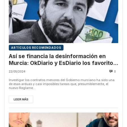
ARTÍCULOS RECOMENDADOS
Así se financia la desinformación en
Murcia: OkDiario y EsDiario los favoritos
de López Miras
22/05/2024
0
Investigar los contratos menores del Gobierno murciano ha sido una
de esas arduas y casi imposibles tareas que, presumiblemente, el
nuevo Reglame...
LEER MÁS