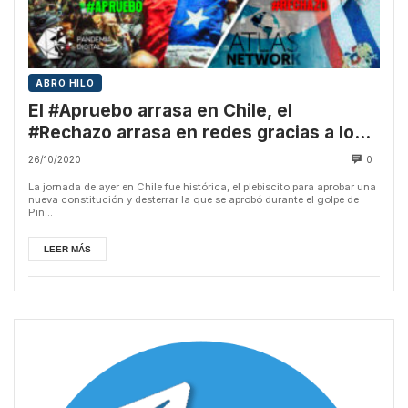
ABRO HILO
El #Apruebo arrasa en Chile, el
#Rechazo arrasa en redes gracias a los
bots de Atlas Network
26/10/2020
0
La jornada de ayer en Chile fue histórica, el plebiscito para aprobar una
nueva constitución y desterrar la que se aprobó durante el golpe de
Pin...
LEER MÁS