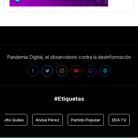
Pandemia Digital, el observatorio contra la desinformación
#Etiquetas
Vito Quiles
Alvise Pérez
Partido Popular
EDA TV
J