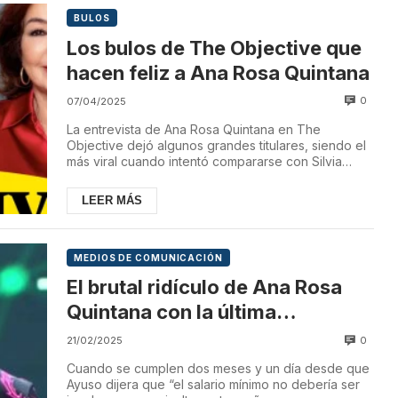
BULOS
Los bulos de The Objective que
hacen feliz a Ana Rosa Quintana
0
07/04/2025
La entrevista de Ana Rosa Quintana en The
Objective dejó algunos grandes titulares, siendo el
más viral cuando intentó compararse con Silvia
Intx...
LEER MÁS
MEDIOS DE COMUNICACIÓN
El brutal ridículo de Ana Rosa
Quintana con la última
ocurrencia de Junts para
0
21/02/2025
defender a Ayuso
Cuando se cumplen dos meses y un día desde que
Ayuso dijera que “el salario mínimo no debería ser