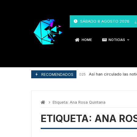
Skip
to
content
SÁBADO 8 AGOSTO 2026
¿
HOME
NOTICIAS
Así han circulado las notici
RECOMENDADOS
29/04/2025
Etiqueta:
Ana Rosa Quintana
ETIQUETA:
ANA RO