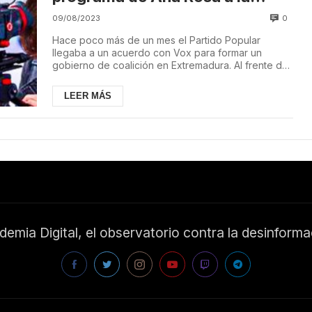
consellería de Vox en la
0
09/08/2023
Generalitat Valenciana
Hace poco más de un mes el Partido Popular
llegaba a un acuerdo con Vox para formar un
gobierno de coalición en Extremadura. Al frente de
la Cons...
LEER MÁS
emia Digital, el observatorio contra la desinform