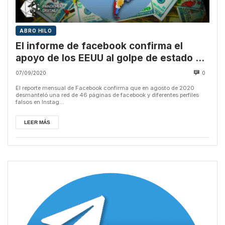
ABRO HILO
El informe de facebook confirma el
apoyo de los EEUU al golpe de estado en
Bolivia y contra los gobiernos de México
07/09/2020
0
y Venezuela
El reporte mensual de Facebook confirma que en agosto de 2020
desmanteló una red de 46 páginas de facebook y diferentes perfiles
falsos en Instag...
LEER MÁS