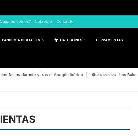
Quiénes somos?
Colabora
Contacto
PANDEMIA DIGITAL TV
CATEGORIES
HERRAMIENTAS
ias falsas durante y tras el Apagón Ibérico
Los Bulos 
31/12/2024
IENTAS