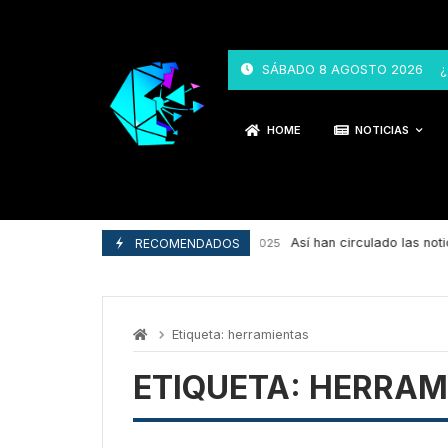
Skip
to
content
SÁBADO 8 AGOSTO 2026
¿
HOME
NOTICIAS
Así han circulado las notic
RECOMENDADOS
29/04/2025
Etiqueta:
herramientas
ETIQUETA:
HERRAM