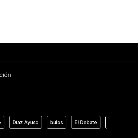
ación
Díaz Ayuso
bulos
El Debate
Estado de Al