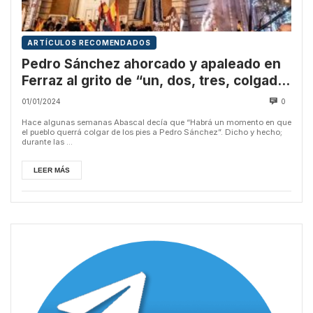
ARTÍCULOS RECOMENDADOS
Pedro Sánchez ahorcado y apaleado en
Ferraz al grito de “un, dos, tres, colgado
por los pies”
01/01/2024
0
Hace algunas semanas Abascal decía que “Habrá un momento en que
el pueblo querrá colgar de los pies a Pedro Sánchez”. Dicho y hecho;
durante las ...
LEER MÁS