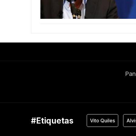
Pand
#Etiquetas
Vox
Vito Quiles
Alvis