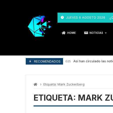
Skip
to
content
JUEVES 6 AGOSTO 2026
¿
HOME
NOTICIAS
Así han circulado las notic
RECOMENDADOS
29/04/2025
Etiqueta:
Mark Zuckerberg
ETIQUETA:
MARK Z