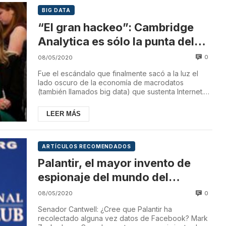
BIG DATA
“El gran hackeo”: Cambridge
Analytica es sólo la punta del
iceberg
0
08/05/2020
Fue el escándalo que finalmente sacó a la luz el
lado oscuro de la economía de macrodatos
(también llamados big data) que sustenta Internet.
“El ...
LEER MÁS
ARTÍCULOS RECOMENDADOS
Palantir, el mayor invento de
espionaje del mundo del
megamillonario Peter Thiel
0
08/05/2020
Senador Cantwell: ¿Cree que Palantir ha
recolectado alguna vez datos de Facebook? Mark