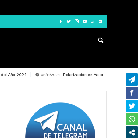
del Año 2024
Polarización en Valencia: La desinformac
02/11/2024