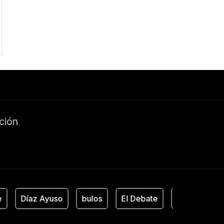
ación
Díaz Ayuso
bulos
El Debate
Estado de Al