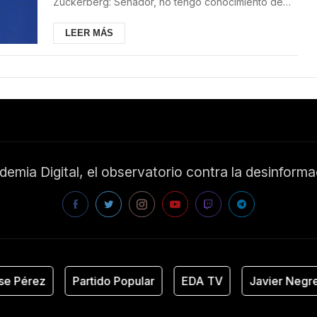
Zuckerberg: Senador, no tengo conocimiento de
ello. De tod...
LEER MÁS
emia Digital, el observatorio contra la desinform
e Pérez
Partido Popular
EDA TV
Javier Negre