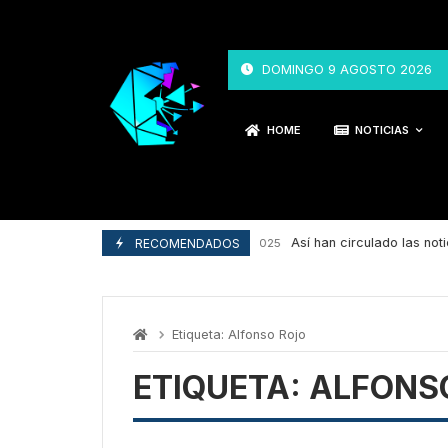
Skip
to
content
DOMINGO 9 AGOSTO 2026
HOME
NOTICIAS
Así han circulado las notic
RECOMENDADOS
29/04/2025
Etiqueta:
Alfonso Rojo
ETIQUETA:
ALFONS