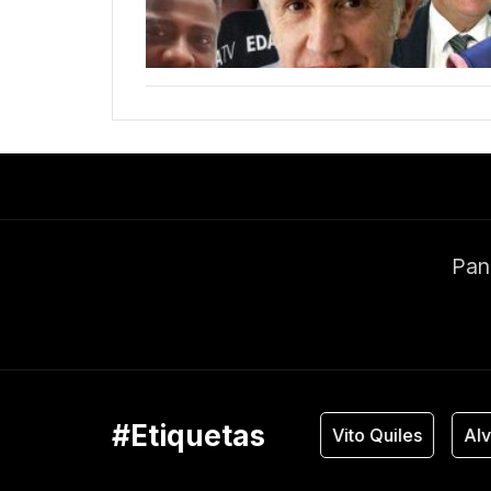
Pand
#Etiquetas
Vox
Vito Quiles
Alvi