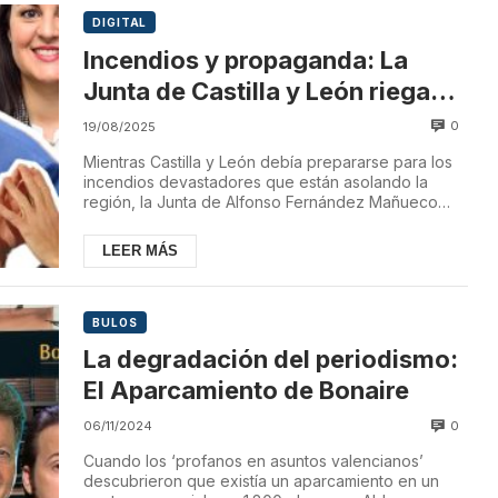
DIGITAL
Incendios y propaganda: La
Junta de Castilla y León riega
con dinero público a los medios
0
19/08/2025
que culpan a Sánchez
Mientras Castilla y León debía prepararse para los
incendios devastadores que están asolando la
región, la Junta de Alfonso Fernández Mañueco
des...
LEER MÁS
BULOS
La degradación del periodismo:
El Aparcamiento de Bonaire
0
06/11/2024
Cuando los ‘profanos en asuntos valencianos’
descubrieron que existía un aparcamiento en un