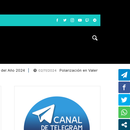
del Año 2024
Polarización en Valencia: La desinformac
02/11/2024