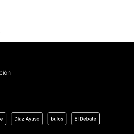
ación
Díaz Ayuso
bulos
El Debate
Estado de A