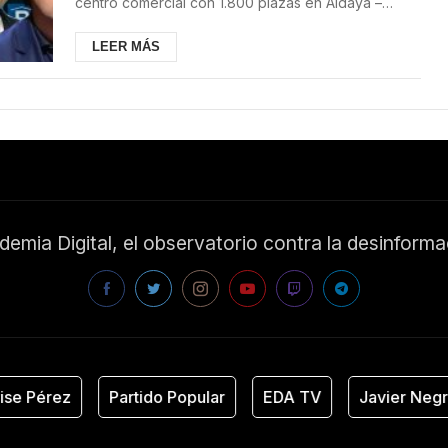
centro comercial con 1.800 plazas en Aldaya –
Valencia...
LEER MÁS
emia Digital, el observatorio contra la desinform
se Pérez
Partido Popular
EDA TV
Javier Negre