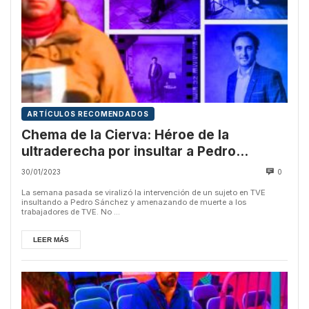
ARTÍCULOS RECOMENDADOS
Chema de la Cierva: Héroe de la
ultraderecha por insultar a Pedro
Sánchez en TVE
30/01/2023
0
La semana pasada se viralizó la intervención de un sujeto en TVE
insultando a Pedro Sánchez y amenazando de muerte a los
trabajadores de TVE. No ...
LEER MÁS