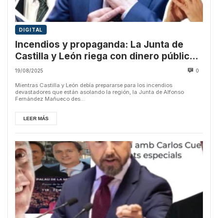
DIGITAL
Incendios y propaganda: La Junta de
Castilla y León riega con dinero público a
los medios que culpan a Sánchez
19/08/2025
0
Mientras Castilla y León debía prepararse para los incendios
devastadores que están asolando la región, la Junta de Alfonso
Fernández Mañueco des...
LEER MÁS