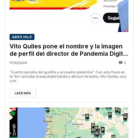
ABRO HILO
Vito Quiles pone el nombre y la imagen
de perfil del director de Pandemia Digital
a una de sus cuentas falsas
17/02/2024
0
“Cuenta parodia del gordito y acosador podemita”. Con esta frase en
la ‘bio’ lanzaba el pseudoperiodista y difusor de bulos, Vito Quiles, una
cue...
LEER MÁS