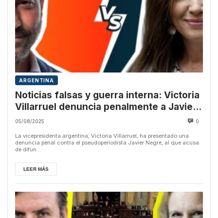
ARGENTINA
Noticias falsas y guerra interna: Victoria
Villarruel denuncia penalmente a Javier
Negre
05/08/2025
0
La vicepresidenta argentina, Victoria Villarruel, ha presentado una
denuncia penal contra el pseudoperiodista Javier Negre, al que acusa
de difun...
LEER MÁS