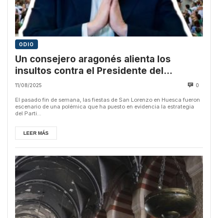
ODIO
Un consejero aragonés alienta los
insultos contra el Presidente del
Gobierno durante el pregón
11/08/2025
0
El pasado fin de semana, las fiestas de San Lorenzo en Huesca fueron
escenario de una polémica que ha puesto en evidencia la estrategia
del Parti...
LEER MÁS