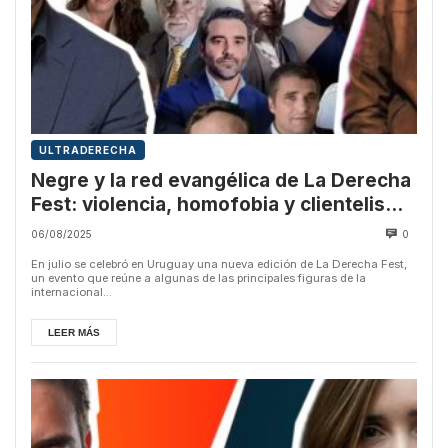
ULTRADERECHA
Negre y la red evangélica de La Derecha
Fest: violencia, homofobia y clientelismo
político
06/08/2025
0
En julio se celebró en Uruguay una nueva edición de La Derecha Fest,
un evento que reúne a algunas de las principales figuras de la
internacional...
LEER MÁS