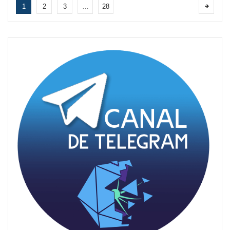
1
2
3
…
28