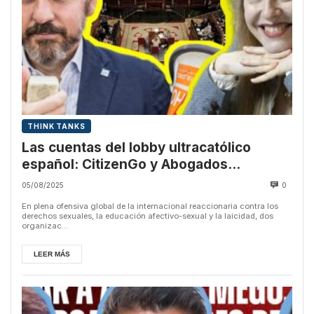
THINK TANKS
Las cuentas del lobby ultracatólico
español: CitizenGo y Abogados
Cristianos
05/08/2025
0
En plena ofensiva global de la internacional reaccionaria contra los
derechos sexuales, la educación afectivo-sexual y la laicidad, dos
organizac...
LEER MÁS