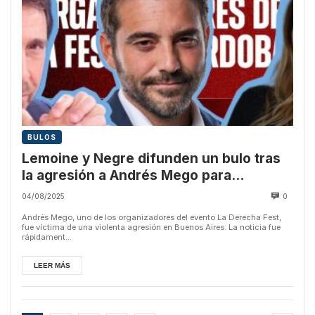
BULOS
Lemoine y Negre difunden un bulo tras
la agresión a Andrés Mego para
victimizar a la ultraderecha
04/08/2025
0
Andrés Mego, uno de los organizadores del evento La Derecha Fest,
fue víctima de una violenta agresión en Buenos Aires. La noticia fue
rápidament...
LEER MÁS