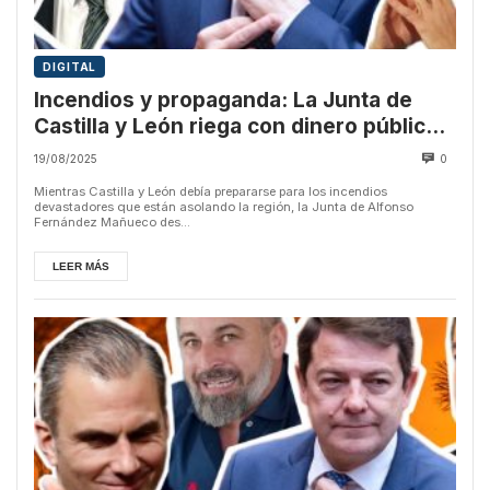
DIGITAL
Incendios y propaganda: La Junta de
Castilla y León riega con dinero público a
los medios que culpan a Sánchez
19/08/2025
0
Mientras Castilla y León debía prepararse para los incendios
devastadores que están asolando la región, la Junta de Alfonso
Fernández Mañueco des...
LEER MÁS