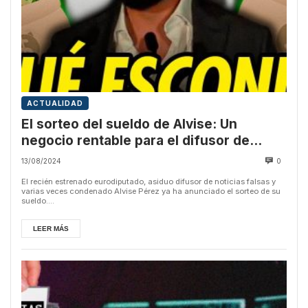
ACTUALIDAD
El sorteo del sueldo de Alvise: Un
negocio rentable para el difusor de
bulos
13/08/2024
0
El recién estrenado eurodiputado, asiduo difusor de noticias falsas y
varias veces condenado Alvise Pérez ya ha anunciado el sorteo de su
sueldo....
LEER MÁS