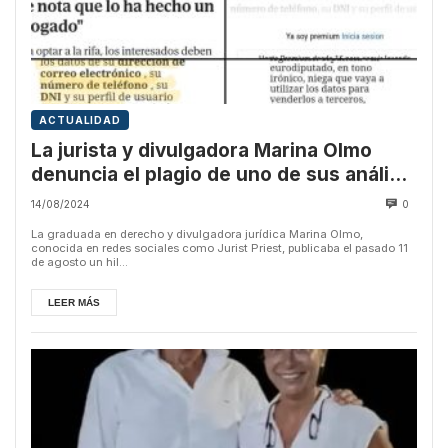
ACTUALIDAD
La jurista y divulgadora Marina Olmo
denuncia el plagio de uno de sus análisis
por parte de El Mundo y ElDiario.es.
14/08/2024
0
La graduada en derecho y divulgadora jurídica Marina Olmo,
conocida en redes sociales como Jurist Priest, publicaba el pasado 11
de agosto un hil...
LEER MÁS