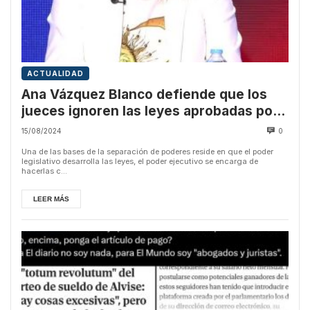
ACTUALIDAD
Ana Vázquez Blanco defiende que los
jueces ignoren las leyes aprobadas por
el Congreso
15/08/2024
0
Una de las bases de la separación de poderes reside en que el poder
legislativo desarrolla las leyes, el poder ejecutivo se encarga de
hacerlas c...
LEER MÁS