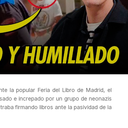
te la popular Feria del Libro de Madrid, el
osado e increpado por un grupo de neonazis
raba firmando libros ante la pasividad de la