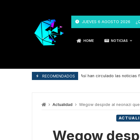
JUEVES 6 AGOSTO 2026
¿
HOME
NOTICIAS
Así han circulado las noticias falsas
RECOMENDADOS
29/04/2025
Actualidad
Wegow despide al neonazi que a
ACTUALI
Wegow despi