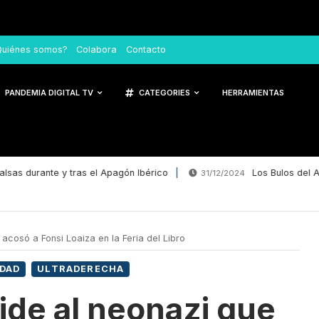
Quiénes somos?
Colabora
Contacto
PANDEMIA DIGITAL TV
CATEGORIES
HERRAMIENTAS
 durante y tras el Apagón Ibérico
Los Bulos del Año 20
31/12/2024
cosó a Fonsi Loaiza en la Feria del Libro
DAD
ULTRADERECHA
de al neonazi que