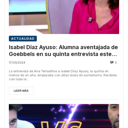
ACTUALIDAD
Isabel Díaz Ayuso: Alumna aventajada de
Goebbels en su quinta entrevista este
año en La Mirada Crítica
17/09/2024
0
La entrevista de Ana Terradillos a Isabel Díaz Ayuso, la quinta en
menos de un año, empezaba con altas dosis de surrealismo. Recibida
con toda la...
LEER MÁS