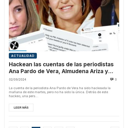
ACTUALIDAD
Hackean las cuentas de las periodistas
Ana Pardo de Vera, Almudena Ariza y
Sandra Riquelme
02/09/2024
0
La cuenta de la periodista Ana Pardo de Vera ha sido hackeada la
mañana de este martes, pero no ha sido la única. Detrás de este
hackeo, una pers...
LEER MÁS