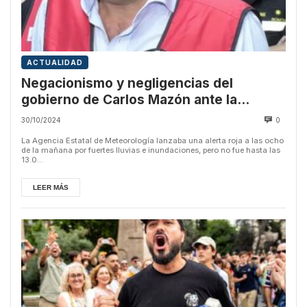
ACTUALIDAD
Negacionismo y negligencias del
gobierno de Carlos Mazón ante la
catástrofe en Valencia
30/10/2024
0
La Agencia Estatal de Meteorología lanzaba una alerta roja a las ocho
de la mañana por fuertes lluvias e inundaciones, pero no fue hasta las
13.0...
LEER MÁS