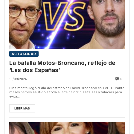
ACTUALIDAD
La batalla Motos-Broncano, reflejo de
‘Las dos Españas’
10/09/2024
0
Finalmente llegó el día del estreno de David Broncano en TVE. Durante
meses hemos asistido a toda suerte de noticias falsas y falacias para
evita...
LEER MÁS