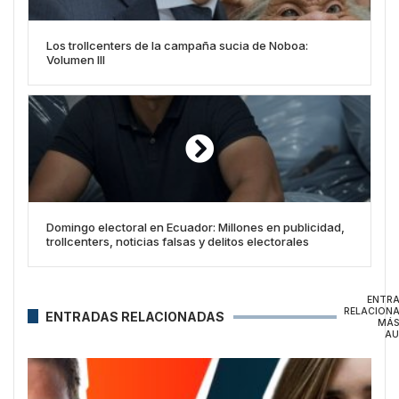
Los trollcenters de la campaña sucia de Noboa:
Volumen III
Domingo electoral en Ecuador: Millones en publicidad,
trollcenters, noticias falsas y delitos electorales
ENTR
RELACION
ENTRADAS RELACIONADAS
MÁS
AU