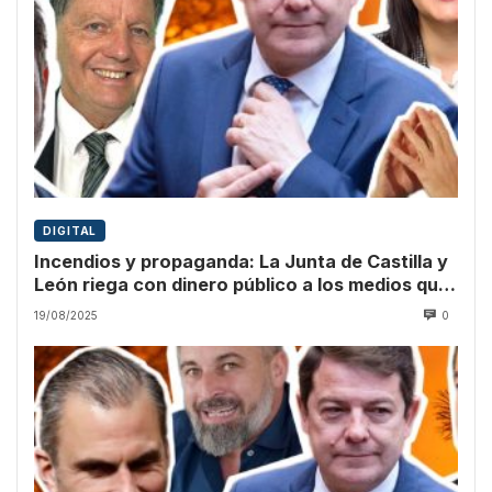
DIGITAL
Incendios y propaganda: La Junta de Castilla y
León riega con dinero público a los medios que
culpan a Sánchez
19/08/2025
0