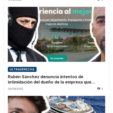
ULTRADERECHA
Rubén Sánchez denuncia intentos de
intimidación del dueño de la empresa que
promocionó Vito Quiles
09/08/2025
0