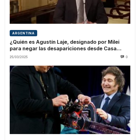
ARGENTINA
¿Quién es Agustín Laje, designado por Milei
para negar las desapariciones desde Casa
Rosada el Día de la Memoria?
25/03/2025
0