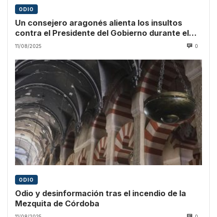
ODIO
Un consejero aragonés alienta los insultos
contra el Presidente del Gobierno durante el
pregón
11/08/2025
0
ODIO
Odio y desinformación tras el incendio de la
Mezquita de Córdoba
11/08/2025
0