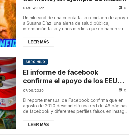
praxis de los medios
0
04/08/2022
Un hilo viral de una cuenta falsa reciclada de apoyo
a Susana Díaz, una alerta de salud pública,
información falsa y unos medios que no hacen su ...
LEER MÁS
ABRO HILO
El informe de facebook
confirma el apoyo de los EEUU
al golpe de estado en Bolivia y
0
07/09/2020
contra los gobiernos de México
El reporte mensual de Facebook confirma que en
y Venezuela
agosto de 2020 desmanteló una red de 46 páginas
de facebook y diferentes perfiles falsos en Instag...
LEER MÁS