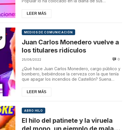
Popular lo ha colocado en la diana de sus
camapañas d...
LEER MÁS
MEDIOS DE COMUNICACIÓN
Juan Carlos Monedero vuelve a
los titulares ridículos
0
25/08/2022
¿Qué hace Juan Carlos Monedero, cargo público y
bombero, bebiéndose la cerveza con la que tenía
que apagar los incendios de Castellón? Suena
absu...
LEER MÁS
ABRO HILO
El hilo del patinete y la viruela
del mono, un ejemplo de mala