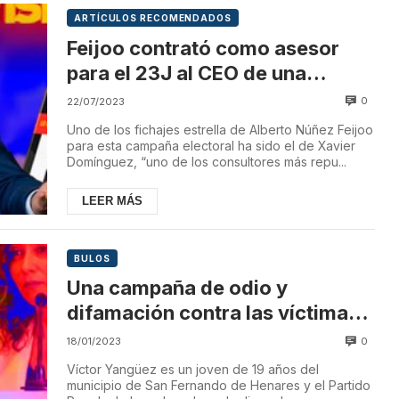
ARTÍCULOS RECOMENDADOS
Feijoo contrató como asesor
para el 23J al CEO de una
empresa de desinformación
0
22/07/2023
Uno de los fichajes estrella de Alberto Núñez Feijoo
para esta campaña electoral ha sido el de Xavier
Domínguez, “uno de los consultores más repu...
LEER MÁS
BULOS
Una campaña de odio y
difamación contra las víctimas
de las obras del Metro
0
18/01/2023
Víctor Yangüez es un joven de 19 años del
municipio de San Fernando de Henares y el Partido