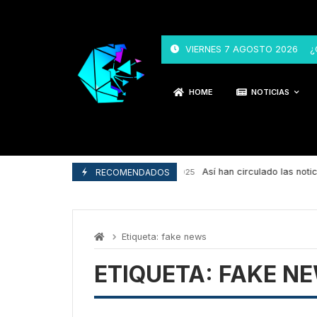
Skip
to
content
VIERNES 7 AGOSTO 2026
¿
HOME
NOTICIAS
Así han circulado las noticias
RECOMENDADOS
29/04/2025
Etiqueta:
fake news
ETIQUETA:
FAKE N