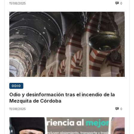
pregón
11/08/2025
0
ODIO
Odio y desinformación tras el incendio de la
Mezquita de Córdoba
11/08/2025
0