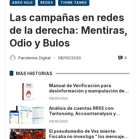
ABRO HILO
REDES
THINK TANKS
Las campañas en redes
de la derecha: Mentiras,
Odio y Bulos
0
Pandemia Digital
08/05/2020
—
MÁS HISTORIAS
Manual de Verificación para
desinformación y manipulación de
medios
08/05/2020
Análisis de cuentas RRSS con:
Twitonomy, Accountanalysis y
Truthnest
08/05/2020
El pseudomedio de Vox miente:
Fiscalía no investiga “ los mensajes