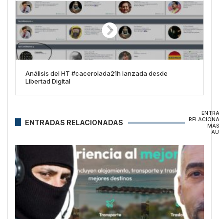
Análisis del HT #cacerolada21h lanzada desde
Libertad Digital
ENTR
RELACION
ENTRADAS RELACIONADAS
MÁS
AU