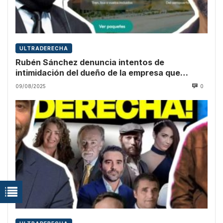
ULTRADERECHA
Rubén Sánchez denuncia intentos de
intimidación del dueño de la empresa que
promocionó Vito Quiles
09/08/2025
0