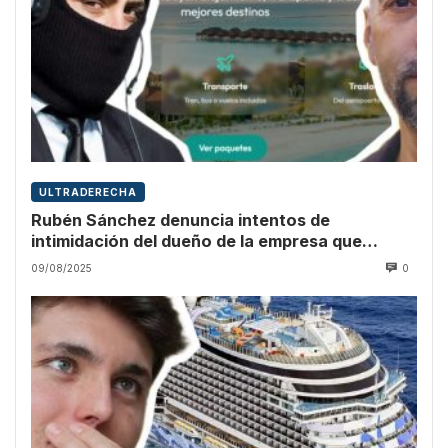
ULTRADERECHA
Rubén Sánchez denuncia intentos de
intimidación del dueño de la empresa que
promocionó Vito Quiles
09/08/2025
0