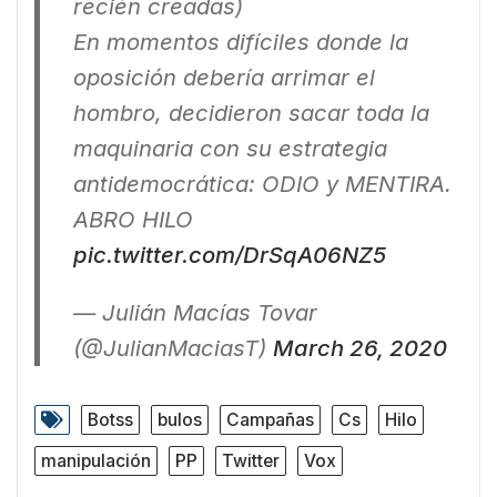
recién creadas)
En momentos difíciles donde la
oposición debería arrimar el
hombro, decidieron sacar toda la
maquinaria con su estrategia
antidemocrática: ODIO y MENTIRA.
ABRO HILO
pic.twitter.com/DrSqA06NZ5
— Julián Macías Tovar
(@JulianMaciasT)
March 26, 2020
Botss
bulos
Campañas
Cs
Hilo
manipulación
PP
Twitter
Vox