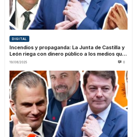
DIGITAL
Incendios y propaganda: La Junta de Castilla y
León riega con dinero público a los medios que
culpan a Sánchez
19/08/2025
0