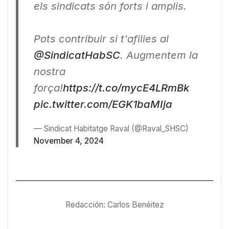
els sindicats són forts i amplis.
Pots contribuir si t'afilies al
@SindicatHabSC
. Augmentem la
nostra
força!
https://t.co/mycE4LRmBk
pic.twitter.com/EGK1baMIja
— Sindicat Habitatge Raval (@Raval_SHSC)
November 4, 2024
Redacción: Carlos Benéitez