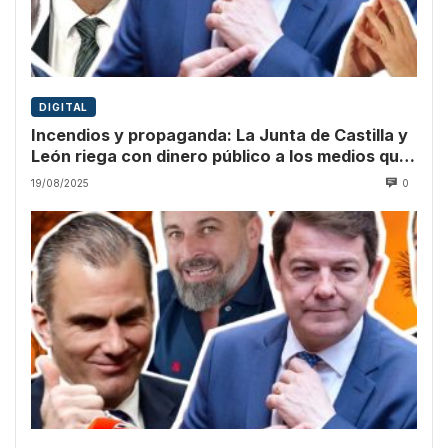
DIGITAL
Incendios y propaganda: La Junta de Castilla y
León riega con dinero público a los medios que
culpan a Sánchez
19/08/2025
0