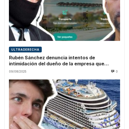
ULTRADERECHA
Rubén Sánchez denuncia intentos de
intimidación del dueño de la empresa que
promocionó Vito Quiles
09/08/2025
0