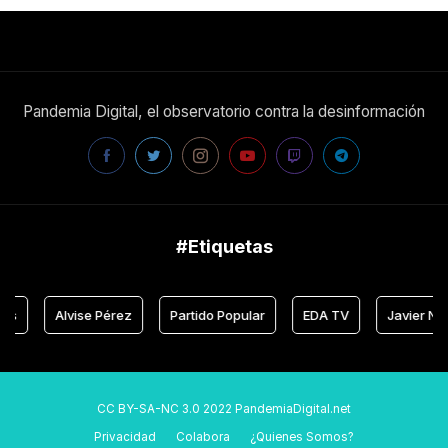
Pandemia Digital, el observatorio contra la desinformación
#Etiquetas
Alvise Pérez
Partido Popular
EDA TV
Javier Negre
CC BY-SA-NC 3.0 2022 PandemiaDigital.net
Privacidad
Colabora
¿Quienes Somos?