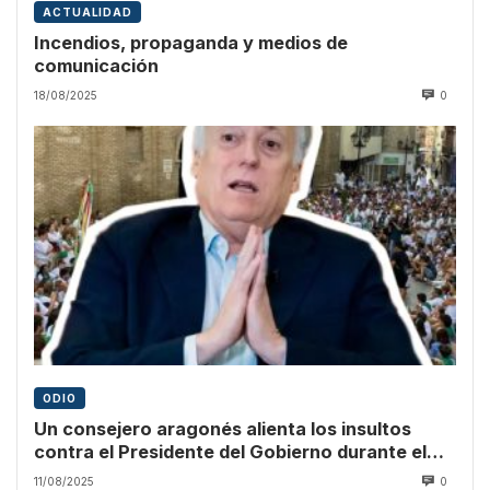
ACTUALIDAD
Incendios, propaganda y medios de
comunicación
18/08/2025
0
ODIO
Un consejero aragonés alienta los insultos
contra el Presidente del Gobierno durante el
pregón
11/08/2025
0