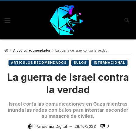
Artículos recomendados
La guerra de Israel contra la verdad
ARTÍCULOS RECOMENDADOS
BULOS
INTERNACIONAL
La guerra de Israel contra
la verdad
Israel corta las comunicaciones en Gaza mientras
inunda las redes con bulos para intentar esconder
su masacre de civiles.
0
Pandemia Digital
28/10/2023
—