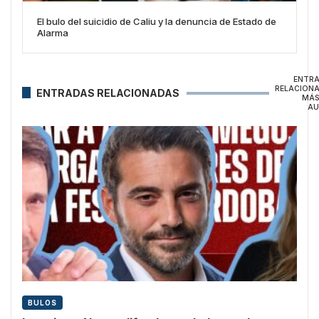
El bulo del suicidio de Caliu y la denuncia de Estado de
Alarma
ENTR
RELACION
ENTRADAS RELACIONADAS
MÁS
AU
BULOS