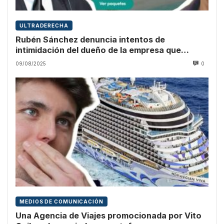
ULTRADERECHA
Rubén Sánchez denuncia intentos de
intimidación del dueño de la empresa que
promocionó Vito Quiles
09/08/2025
0
MEDIOS DE COMUNICACIÓN
Una Agencia de Viajes promocionada por Vito