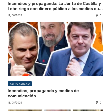
Incendios y propaganda: La Junta de Castilla y
León riega con dinero público a los medios que
culpan a Sánchez
19/08/2025
0
ACTUALIDAD
Incendios, propaganda y medios de
comunicación
18/08/2025
0