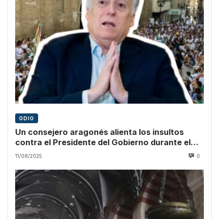
ODIO
Un consejero aragonés alienta los insultos
contra el Presidente del Gobierno durante el
pregón
11/08/2025
0