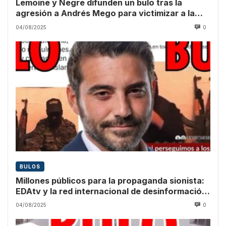
Lemoine y Negre difunden un bulo tras la
agresión a Andrés Mego para victimizar a la
ultraderecha
04/08/2025
0
BULOS
Millones públicos para la propaganda sionista:
EDAtv y la red internacional de desinformación
sobre Gaza
04/08/2025
0