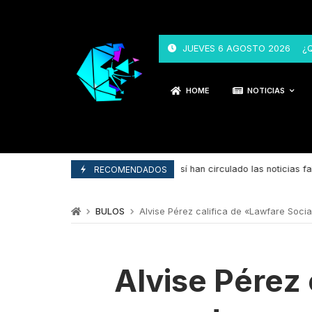
JUEVES 6 AGOSTO 2026
¿
HOME
NOTICIAS
Así han circulado las noticias falsas d
29/04/2025
RECOMENDADOS
BULOS
Alvise Pérez califica de «Lawfare Soci
Alvise Pérez 