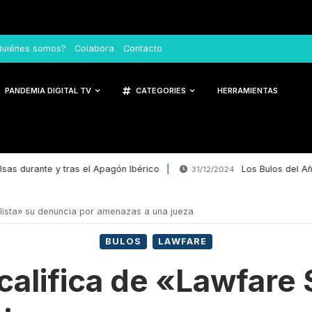
Quiénes somos?
Colabora
Contacto
PANDEMIA DIGITAL TV
CATEGORIES
HERRAMIENTAS
urante y tras el Apagón Ibérico
Los Bulos del Año 202
31/12/2024
alista» su denuncia por amenazas a una jueza
BULOS
LAWFARE
califica de «Lawfare 