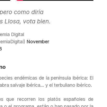
 pero como diría
 Llosa, vota bien.
mia Digital
miaDigitaI)
November
3
ano
cies endémicas de la península ibérica: El
 cabra salvaje ibérica… y el terbuliano ibérico.
es que recorren los platós españoles de
ena o el programa, están o han pasado por la