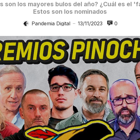
 son los mayores bulos del año? ¿Cuál es el '
Estos son los nominados
Pandemia Digital
13/11/2023
0
—