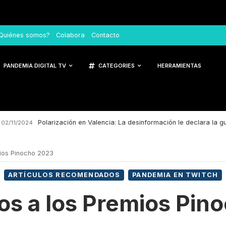
Quiénes somos?
Colabora
Contacto
PANDEMIA DIGITAL TV
CATEGORIES
HERRAMIENTAS
Polarización en Valencia: La desinformación le declara la guerra a
2024
ios Pinocho 2023
ARTÍCULOS RECOMENDADOS
PANDEMIA EN TWITCH
s a los Premios Pin