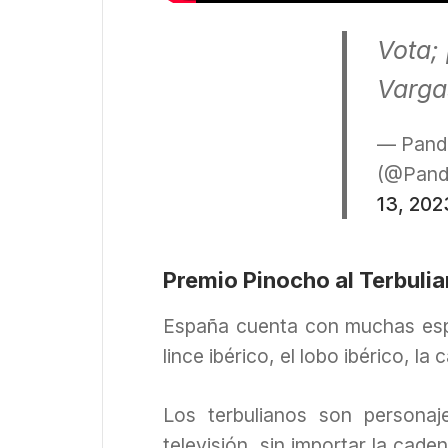
Vota;
Vargas
— Pande
(@Pande
13, 202
Premio Pinocho al Terbuli
España cuenta con muchas espe
lince ibérico, el lobo ibérico, la
Los terbulianos son personaj
televisión, sin importar la cad