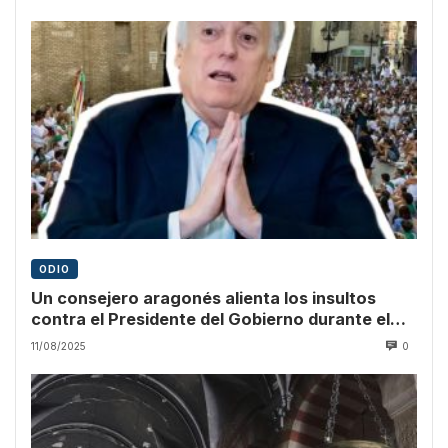
ODIO
Un consejero aragonés alienta los insultos
contra el Presidente del Gobierno durante el
pregón
11/08/2025
0