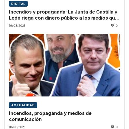
DIGITAL
Incendios y propaganda: La Junta de Castilla y
León riega con dinero público a los medios que
culpan a Sánchez
19/08/2025
0
ACTUALIDAD
Incendios, propaganda y medios de
comunicación
18/08/2025
0