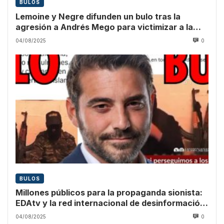
BULOS
Lemoine y Negre difunden un bulo tras la
agresión a Andrés Mego para victimizar a la
ultraderecha
04/08/2025
0
BULOS
Millones públicos para la propaganda sionista:
EDAtv y la red internacional de desinformación
sobre Gaza
04/08/2025
0