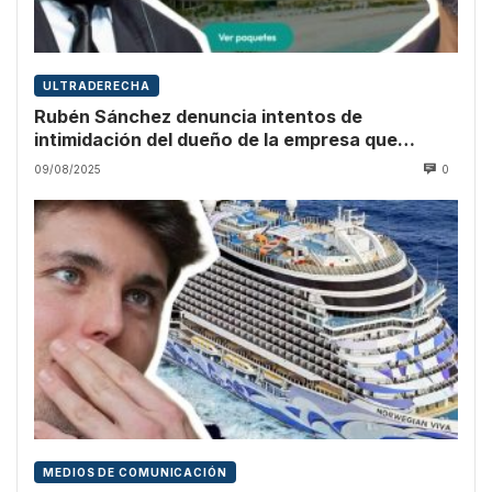
ULTRADERECHA
Rubén Sánchez denuncia intentos de
intimidación del dueño de la empresa que
promocionó Vito Quiles
09/08/2025
0
MEDIOS DE COMUNICACIÓN