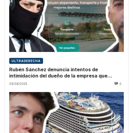
ULTRADERECHA
Rubén Sánchez denuncia intentos de
intimidación del dueño de la empresa que
promocionó Vito Quiles
09/08/2025
0