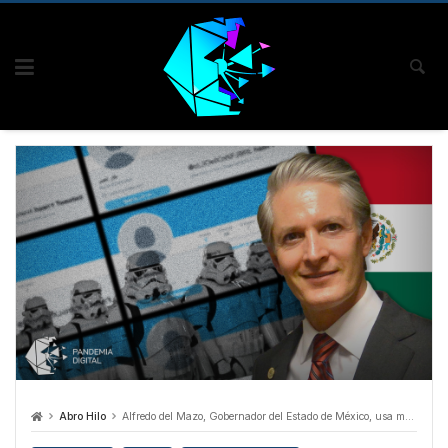
Skip
to
content
Abro Hilo
Alfredo del Mazo, Gobernador del Estado de México, usa más de 60.000 bots