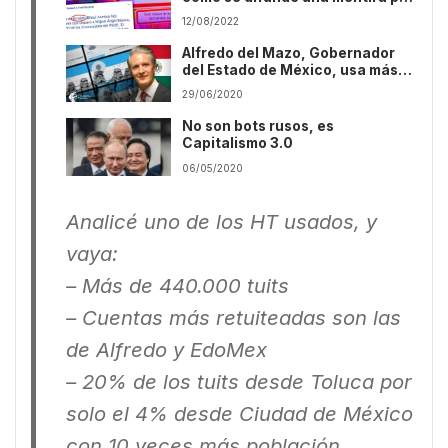
no comprobar los hechos y no se
12/08/2022
rectifica
Alfredo del Mazo, Gobernador
del Estado de México, usa más
de 60.000 bots
29/06/2020
No son bots rusos, es
Capitalismo 3.0
06/05/2020
Analicé uno de los HT usados, y
vaya:
– Más de 440.000 tuits
– Cuentas más retuiteadas son las
de Alfredo y EdoMex
– 20% de los tuits desde Toluca por
solo el 4% desde Ciudad de México
con 10 veces más población.