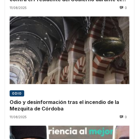
pregón
11/08/2025
0
ODIO
Odio y desinformación tras el incendio de la
Mezquita de Córdoba
11/08/2025
0