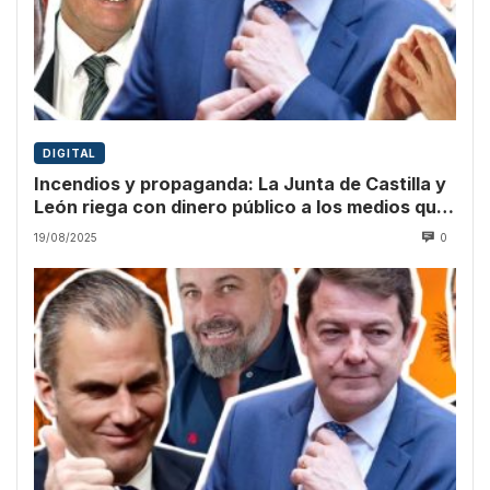
DIGITAL
Incendios y propaganda: La Junta de Castilla y
León riega con dinero público a los medios que
culpan a Sánchez
19/08/2025
0