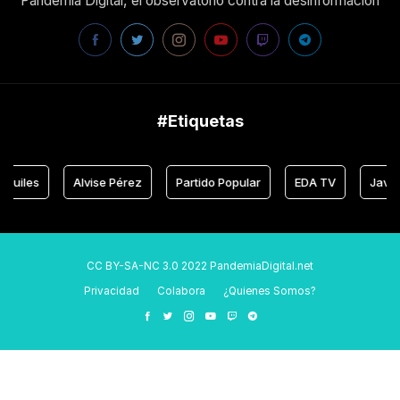
Pandemia Digital, el observatorio contra la desinformación
#Etiquetas
es
Alvise Pérez
Partido Popular
EDA TV
Javier Neg
CC BY-SA-NC 3.0 2022 PandemiaDigital.net
Privacidad
Colabora
¿Quienes Somos?