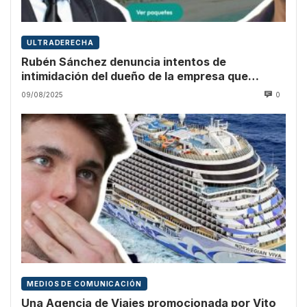
ULTRADERECHA
Rubén Sánchez denuncia intentos de
intimidación del dueño de la empresa que
promocionó Vito Quiles
09/08/2025
0
MEDIOS DE COMUNICACIÓN
Una Agencia de Viajes promocionada por Vito