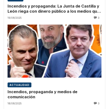
Incendios y propaganda: La Junta de Castilla y
León riega con dinero público a los medios que
culpan a Sánchez
19/08/2025
0
ACTUALIDAD
Incendios, propaganda y medios de
comunicación
18/08/2025
0